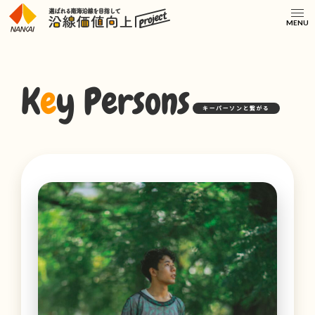
MENU
K
e
y Persons
キーパーソンと繋がる