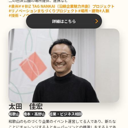
二の色浜公園の場所提供、連携など
#泉州
#＃BIZ TAG NANKAI（沿線企業魅力共創）プロジェクト
#リノベーションまちづくりプロジェクト
#場所・建物
#人脈
#技術・ノウハウ
#告知・情報発信
詳細はこちら
太田 佳宏
和歌山
橋本・高野山
起業・ビジネス相談
和歌山のものづくり企業のイベント運営してる人であり、新たな
ことにチャレンジする人とキーパーソンとの橋渡しをする人であ