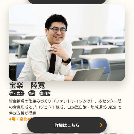
宝楽 陸寛
堺・泉北
泉州
南河内
資金循環の仕組みづくり（ファンドレイジング）、多セクター間
の合意形成とプロジェクト組成、自走型自治・地域運営の設計と
伴走支援が得意
#堺・泉北
#泉州
#南河内
#場所・建物
#人脈
詳細はこちら