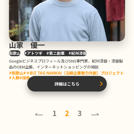
山家 優一
和歌山
#アトツギ #第二創業 #紀州漆器
Googleビジネスプロフィール及びSNS専門家、紀州漆器・漆器製
品のOEM企画、インターネットショッピングの相談
#和歌山
#＃BIZ TAG NANKAI（沿線企業魅力共創）プロジェクト
#人脈
#技術・ノウハウ
#コンテンツ
#その他
詳細はこちら
1
2
3