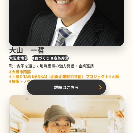
Ar
e
a
エリア
大阪市南部
堺・泉北
泉州
南河内
大山 一哲
和歌山
大阪市南部
#靴づくり #皮革産業
橋本・高野山
靴・皮革を通じて地場産業の魅力発信・企業連携
#大阪市南部
Pr
o
jects & Fi
e
lds
#＃BIZ TAG NANKAI（沿線企業魅力共創）プロジェクト
#人脈
プロジェクト・分野
#技術・ノウハウ
#コンテンツ
詳細はこちら
家族にえがお＋１（子育て世代向け）プロジェク
ト
外国人共生プロジェクト
＃BIZ TAG NANKAI（沿線企業魅力共創）プロジ
ェクト
EveryBuddy（音楽まちづくり）プロジェクト
リノベーションまちづくりプロジェクト