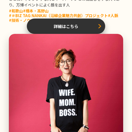
り、万博イベントによく顔を出す人
#和歌山
#橋本・高野山
#＃BIZ TAG NANKAI（沿線企業魅力共創）プロジェクト
#人脈
#技術・ノウハウ
詳細はこちら