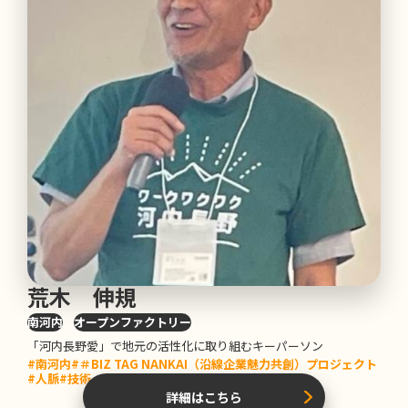
荒木 伸規
南河内
オープンファクトリー
「河内長野愛」で地元の活性化に取り組むキーパーソン
#南河内
#＃BIZ TAG NANKAI（沿線企業魅力共創）プロジェクト
#人脈
#技術・ノウハウ
詳細はこちら