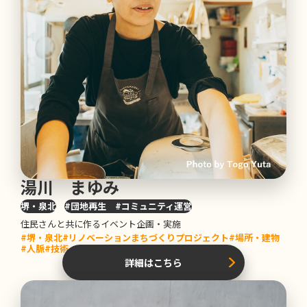
農業プロジェクト
高野山麓観光魅力向上プロジェクト
場所・建物
人脈
技術・ノウハウ
告知・情報発信
コンテンツ
その他
K
e
ywords
キーワード
湯川 まゆみ
堺・泉北
#団地再生 #コミュニティ運営
住民さんと共に作るイベント企画・実施
#堺・泉北
#リノベーションまちづくりプロジェクト
#場所・建物
#人脈
#技術・ノウハウ
#コンテンツ
詳細はこちら
検索する
条件をクリア